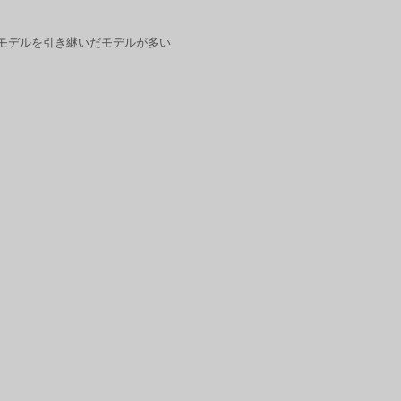
モデルを引き継いだモデルが多い