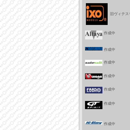
旧ヴィテス
作成中
作成中
作成中
作成中
作成中
作成中
作成中